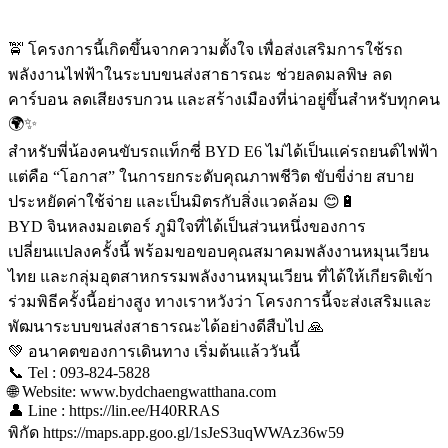
🚖 โครงการนี้เกิดขึ้นจากความตั้งใจ เพื่อส่งเสริมการใช้รถ
พลังงานไฟฟ้าในระบบขนส่งสาธารณะ ช่วยลดมลพิษ ลด
คาร์บอน ลดเสียงรบกวน และสร้างเมืองที่น่าอยู่ขึ้นสำหรับทุกคน
🌍✨
สำหรับพี่น้องคนขับรถแท็กซี่ BYD E6 ไม่ได้เป็นแค่รถยนต์ไฟฟ้า
แต่คือ “โอกาส” ในการยกระดับคุณภาพชีวิต ขับขี่ง่าย สบาย
ประหยัดค่าใช้จ่าย และเป็นมิตรกับสิ่งแวดล้อม 😊🔋
BYD จินหลงมอเตอร์ ภูมิใจที่ได้เป็นส่วนหนึ่งของการ
เปลี่ยนแปลงครั้งนี้ พร้อมขอขอบคุณสมาคมพลังงานหมุนเวียน
ไทย และกลุ่มอุตสาหกรรมพลังงานหมุนเวียน ที่ได้ให้เกียรติเข้า
ร่วมพิธีครั้งนี้อย่างสูง ทางเราหวังว่า โครงการนี้จะส่งเสริมและ
พัฒนาระบบขนส่งสาธารณะได้อย่างดีสืบไป 🙏
💚 อนาคตของการเดินทาง เริ่มต้นแล้ววันนี้
📞 Tel : 093-824-5828
🌐 Website: www.bydchaengwatthana.com
👤 Line : https://lin.ee/H40RRAS
พิกัด https://maps.app.goo.gl/1sJeS3uqWWAz36w59