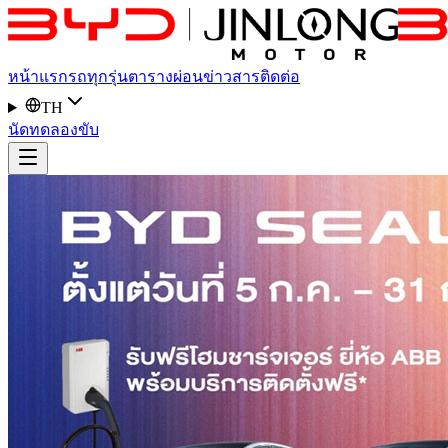
หน้าแรก
รถทุกรุ่น
ตารางผ่อน
ข่าวสาร
ติดต่อ
TH
นัดทดลองขับ