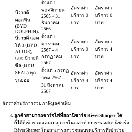
ตั้งแต่ 1
อัตราค่า
อัตราค่า
พฤศจิกายน
บีวายดี
บริการ 0
บริการ 0
2565 – 31
ดอลฟิน
ธันวาคม
บาท
บาท
(BYD
2566
DOLPHIN),
ตั้งแต่ 1
บีวายดี แอต
อัตราค่า
อัตราค่า
มกราคม
โต้ 3 (BYD
บริการ 0
บริการ 4
2567 – 4
ATTO3),
กรกฏาคม
บาท
บาท
และ บีวายดี
2567
ซีล (BYD
ตั้งแต่ 5 กรกฏ
SEAL) ทุก
อัตราค่า
อัตราค่า
าคม 2567 –
รุ่นย่อย
บริการ 4
บริการ 4
31 สิงหาคม
บาท
บาท
2567
อัตราค่าบริการรวมภาษีมูลค่าเพิ่ม
ลูกค้าสามารถชาร์จไฟที่สถานีชาร์จ RêverSharger ใด
ก็ได้
ที่เข้าร่วมแคมเปญภายในเวลาทำการของสถานีชาร์จ
RêverSharger โดยสามารถตรวจสอบจุดบริการที่เข้าร่วม