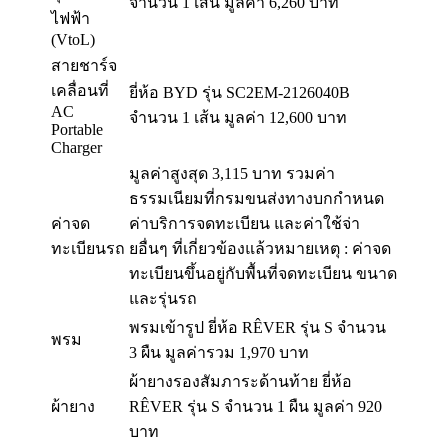
จำนวน 1 เส้น มูลค่า 6,260 บาท
ไฟฟ้า
(VtoL)
สายชาร์จ
เคลื่อนที่
ยี่ห้อ BYD รุ่น SC2EM-2126040B
AC
จำนวน 1 เส้น มูลค่า 12,600 บาท
Portable
Charger
มูลค่าสูงสุด 3,115 บาท รวมค่า
ธรรมเนียมที่กรมขนส่งทางบกกำหนด
ค่าจด
ค่าบริการจดทะเบียน และค่าใช้จ่า
ทะเบียนรถ
ยอื่นๆ ที่เกี่ยวข้องแล้วหมายเหตุ : ค่าจด
ทะเบียนขึ้นอยู่กับพื้นที่จดทะเบียน ขนาด
และรุ่นรถ
พรมเข้ารูป ยี่ห้อ RÊVER รุ่น S จำนวน
พรม
3 ผืน มูลค่ารวม 1,970 บาท
ผ้ายางรองสัมภาระด้านท้าย ยี่ห้อ
ผ้ายาง
RÊVER รุ่น S จำนวน 1 ผืน มูลค่า 920
บาท